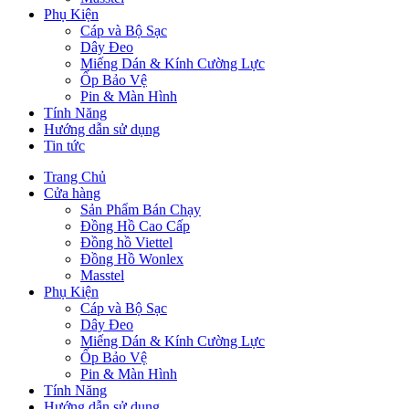
Phụ Kiện
Cáp và Bộ Sạc
Dây Đeo
Miếng Dán & Kính Cường Lực
Ốp Bảo Vệ
Pin & Màn Hình
Tính Năng
Hướng dẫn sử dụng
Tin tức
Trang Chủ
Cửa hàng
Sản Phẩm Bán Chạy
Đồng Hồ Cao Cấp
Đồng hồ Viettel
Đồng Hồ Wonlex
Masstel
Phụ Kiện
Cáp và Bộ Sạc
Dây Đeo
Miếng Dán & Kính Cường Lực
Ốp Bảo Vệ
Pin & Màn Hình
Tính Năng
Hướng dẫn sử dụng