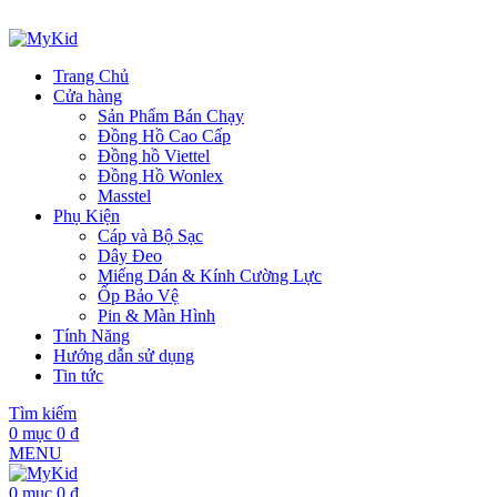
ADD ANYTHING HERE OR JUST REMOVE IT…
Trang Chủ
Cửa hàng
Sản Phẩm Bán Chạy
Đồng Hồ Cao Cấp
Đồng hồ Viettel
Đồng Hồ Wonlex
Masstel
Phụ Kiện
Cáp và Bộ Sạc
Dây Đeo
Miếng Dán & Kính Cường Lực
Ốp Bảo Vệ
Pin & Màn Hình
Tính Năng
Hướng dẫn sử dụng
Tin tức
Tìm kiếm
0
mục
0
₫
MENU
0
mục
0
₫