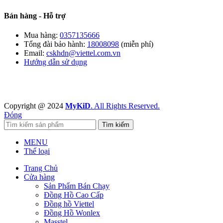
Bán hàng - Hỗ trợ
Mua hàng:
0357135666
Tổng đài bảo hành:
18008098
(miễn phí)
Email:
cskhdn@viettel.com.vn
Hướng dẫn sử dụng
Copyright @ 2024
MyKiD
. All Rights Reserved.
Đóng
Tìm kiếm
MENU
Thể loại
Trang Chủ
Cửa hàng
Sản Phẩm Bán Chạy
Đồng Hồ Cao Cấp
Đồng hồ Viettel
Đồng Hồ Wonlex
Masstel