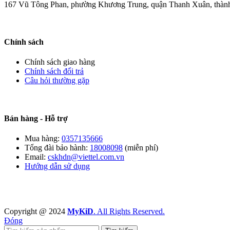
167 Vũ Tông Phan, phường Khương Trung, quận Thanh Xuân, thàn
Chính sách
Chính sách giao hàng
Chính sách đổi trả
Câu hỏi thường gặp
Bán hàng - Hỗ trợ
Mua hàng:
0357135666
Tổng đài bảo hành:
18008098
(miễn phí)
Email:
cskhdn@viettel.com.vn
Hướng dẫn sử dụng
Copyright @ 2024
MyKiD
. All Rights Reserved.
Đóng