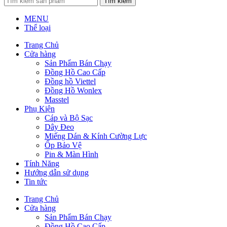
Tìm kiếm
MENU
Thể loại
Trang Chủ
Cửa hàng
Sản Phẩm Bán Chạy
Đồng Hồ Cao Cấp
Đồng hồ Viettel
Đồng Hồ Wonlex
Masstel
Phụ Kiện
Cáp và Bộ Sạc
Dây Đeo
Miếng Dán & Kính Cường Lực
Ốp Bảo Vệ
Pin & Màn Hình
Tính Năng
Hướng dẫn sử dụng
Tin tức
Trang Chủ
Cửa hàng
Sản Phẩm Bán Chạy
Đồng Hồ Cao Cấp