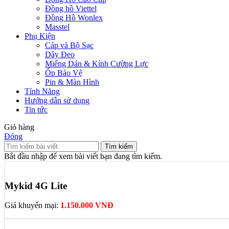
Đồng hồ Viettel
Đồng Hồ Wonlex
Masstel
Phụ Kiện
Cáp và Bộ Sạc
Dây Đeo
Miếng Dán & Kính Cường Lực
Ốp Bảo Vệ
Pin & Màn Hình
Tính Năng
Hướng dẫn sử dụng
Tin tức
Giỏ hàng
Đóng
Tìm kiếm
Bắt đầu nhập để xem bài viết bạn đang tìm kiếm.
Mykid 4G Lite
Giá khuyến mại:
1.150.000 VNĐ