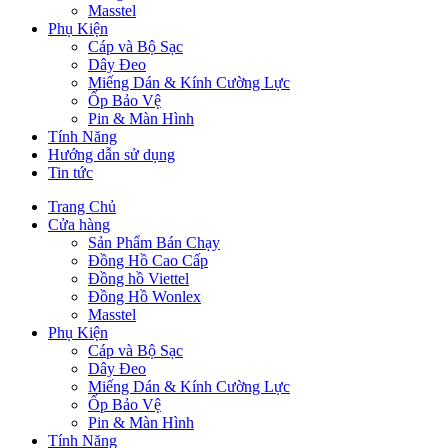
Masstel
Phụ Kiện
Cáp và Bộ Sạc
Dây Đeo
Miếng Dán & Kính Cường Lực
Ốp Bảo Vệ
Pin & Màn Hình
Tính Năng
Hướng dẫn sử dụng
Tin tức
Trang Chủ
Cửa hàng
Sản Phẩm Bán Chạy
Đồng Hồ Cao Cấp
Đồng hồ Viettel
Đồng Hồ Wonlex
Masstel
Phụ Kiện
Cáp và Bộ Sạc
Dây Đeo
Miếng Dán & Kính Cường Lực
Ốp Bảo Vệ
Pin & Màn Hình
Tính Năng