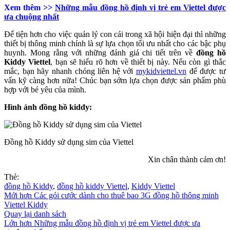
Xem thêm >>
Những mẫu đồng hồ định vị trẻ em Viettel được
ưa chuộng nhất
Để tiện hơn cho việc quản lý con cái trong xã hội hiện đại thì những
thiết bị thông minh chính là sự lựa chọn tối ưu nhất cho các bậc phụ
huynh. Mong rằng với những đánh giá chi tiết trên về
đồng hồ
Kiddy Viettel
, bạn sẽ hiểu rõ hơn về thiết bị này. Nếu còn gì thắc
mắc, bạn hãy nhanh chóng liên hệ với
mykidviettel.vn
để được tư
vấn kỹ càng hơn nữa! Chúc bạn sớm lựa chọn được sản phẩm phù
hợp với bé yêu của mình.
Hình ảnh đồng hồ kiddy:
Đồng hồ Kiddy sử dụng sim của Viettel
Xin chân thành cảm ơn!
Thẻ:
đồng hồ Kiddy
,
đồng hồ kiddy Viettel
,
Kiddy Viettel
Mới hơn
Các gói cước dành cho thuê bao 3G đồng hồ thông minh
Viettel Kiddy
Quay lại danh sách
Lớn hơn
Những mẫu đồng hồ định vị trẻ em Viettel được ưa