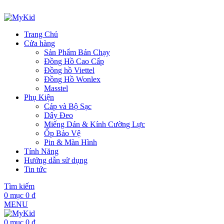
ADD ANYTHING HERE OR JUST REMOVE IT…
Trang Chủ
Cửa hàng
Sản Phẩm Bán Chạy
Đồng Hồ Cao Cấp
Đồng hồ Viettel
Đồng Hồ Wonlex
Masstel
Phụ Kiện
Cáp và Bộ Sạc
Dây Đeo
Miếng Dán & Kính Cường Lực
Ốp Bảo Vệ
Pin & Màn Hình
Tính Năng
Hướng dẫn sử dụng
Tin tức
Tìm kiếm
0
mục
0
₫
MENU
0
mục
0
₫