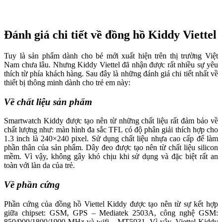
Đánh giá chi tiết về đồng hồ Kiddy Viettel
Tuy là sản phẩm dành cho bé mới xuất hiện trên thị trường Việt
Nam chưa lâu. Nhưng Kiddy Viettel đã nhận được rất nhiều sự yêu
thích từ phía khách hàng. Sau đây là những đánh giá chi tiết nhất về
thiết bị thông minh dành cho trẻ em này:
Về chất liệu sản phẩm
Smartwatch Kiddy được tạo nên từ những chất liệu rất đảm bảo về
chất lượng như: màn hình đa sắc TFL có độ phân giải thích hợp cho
1.3 inch là 240×240 pixel. Sử dụng chất liệu nhựa cao cấp để làm
phần thân của sản phẩm. Dây đeo được tạo nên từ chất liệu silicon
mềm. Vì vậy, không gây khó chịu khi sử dụng và đặc biệt rất an
toàn với làn da của trẻ.
Về phần cứng
Phần cứng của đồng hồ Viettel Kiddy được tạo nên từ sự kết hợp
giữa chipset: GSM, GPS – Mediatek 2503A, công nghệ GSM:
850/900/1800/1900 MHz và wifi – MT5931. Vì vậy, Viettel Kiddy